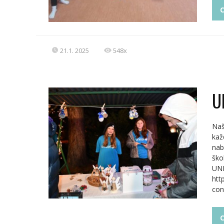
C
21.1. 2025
548x
U
Naš
kaž
nab
ško
UNI
htt
con
C