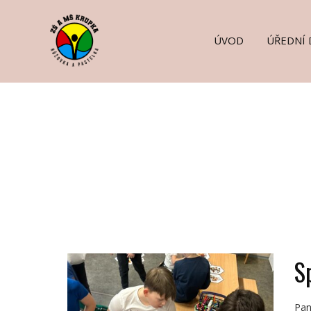
ÚVOD
ÚŘEDNÍ 
S
Pan