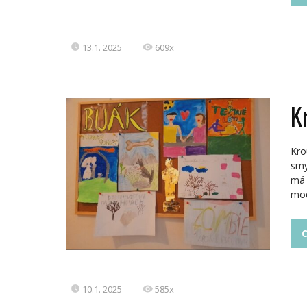
13.1. 2025
609x
K
Kro
smy
má 
mod
C
10.1. 2025
585x