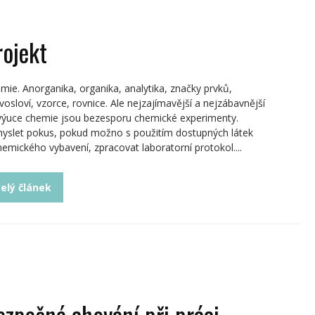
rojekt
mie. Anorganika, organika, analytika, značky prvků,
vosloví, vzorce, rovnice. Ale nejzajímavější a nejzábavnější
výuce chemie jsou bezesporu chemické experimenty.
yslet pokus, pokud možno s použitím dostupných látek
hemického vybavení, zpracovat laboratorní protokol....
elý článek
ezpečné chování při práci