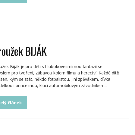
roužek BIJÁK
užek Biják je pro děti s hlubokovesmírnou fantazií se
slem pro tvoření, zábavou kolem filmu a herectví. Každé dítě
sen, kým se stát, někdo fotbalistou, jiní zpěvákem, dívka
elkou i princeznou, kluci automobilovým závodníkem...
elý článek