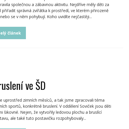
pravila společnou a zábavnou aktivitu. Nejdříve měly děti za
l přiřadit správná zvířátka k prostředí, ve kterém přirozeně
í, nebo se v něm pohybují. Koho uvidíte nejčastěji...
elý článek
ruslení ve ŠD
e uprostřed zimních měsíců, a tak jsme zpracovali téma
ních sportů, konkrétně bruslení. V oddělení Soviček jsou děti
mi šikovné. Nejen, že vytvořily ledovou plochu a bruslící
tavu, ale také tuto postavičku rozpohybovaly...