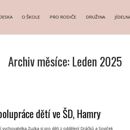
DESKA
O ŠKOLE
PRO RODIČE
DRUŽINA
JÍDELN
Archiv měsíce: Leden 2025
polupráce dětí ve ŠD, Hamry
í vychovatelka Zuzka si pro děti z oddělení Dráčků a Soviček