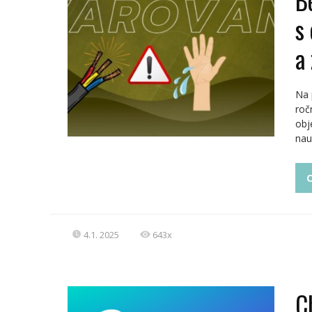
s 
a
Na 
roč
obj
nau
C
4.1. 2025
643x
C