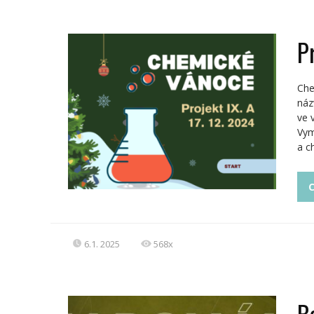
P
Che
náz
ve 
Vym
a c
C
6.1. 2025
568x
B