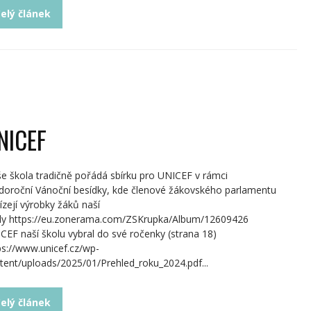
elý článek
NICEF
e škola tradičně pořádá sbírku pro UNICEF v rámci
doroční Vánoční besídky, kde členové žákovského parlamentu
ízejí výrobky žáků naší
ly https://eu.zonerama.com/ZSKrupka/Album/12609426
CEF naší školu vybral do své ročenky (strana 18)
ps://www.unicef.cz/wp-
tent/uploads/2025/01/Prehled_roku_2024.pdf...
elý článek