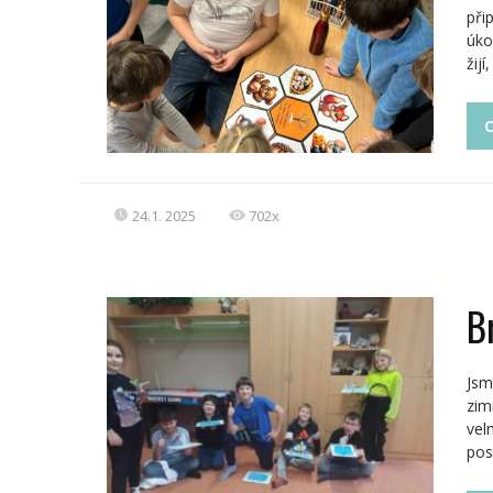
při
úko
žij
C
24.1. 2025
702x
B
Jsm
zim
vel
pos