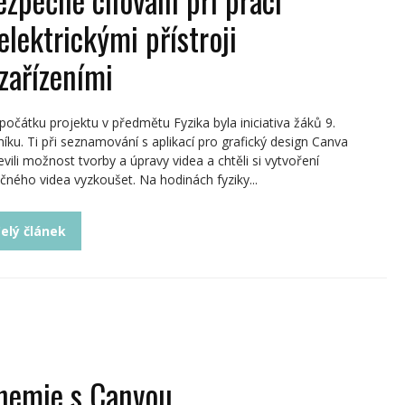
elektrickými přístroji
 zařízeními
počátku projektu v předmětu Fyzika byla iniciativa žáků 9.
níku. Ti při seznamování s aplikací pro grafický design Canva
evili možnost tvorby a úpravy videa a chtěli si vytvoření
čného videa vyzkoušet. Na hodinách fyziky...
elý článek
hemie s Canvou