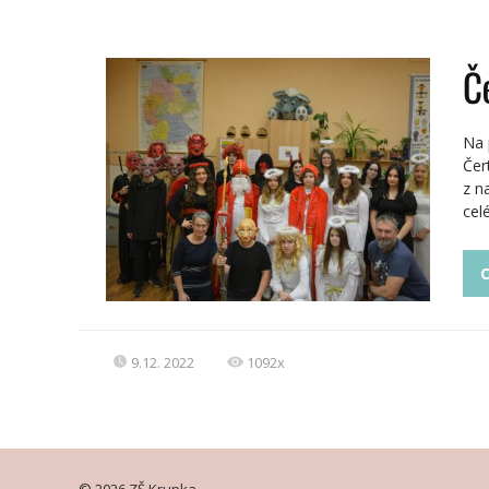
Č
Na 
Čer
z n
cel
C
9.12. 2022
1092x