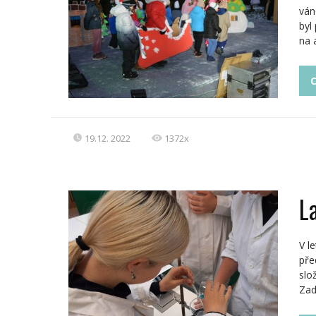
ván
byl
na 
C
19.12. 2022
1372x
L
V l
pře
slo
Zad