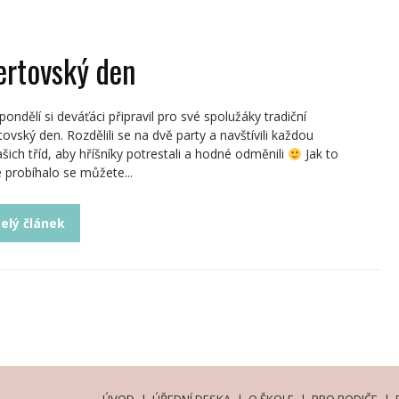
ertovský den
pondělí si deváťáci připravil pro své spolužáky tradiční
tovský den. Rozdělili se na dvě party a navštívili každou
ašich tříd, aby hříšníky potrestali a hodné odměnili
Jak to
é probíhalo se můžete...
elý článek