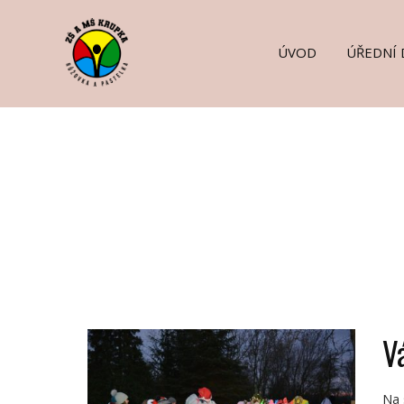
ÚVOD
ÚŘEDNÍ 
V
Na 