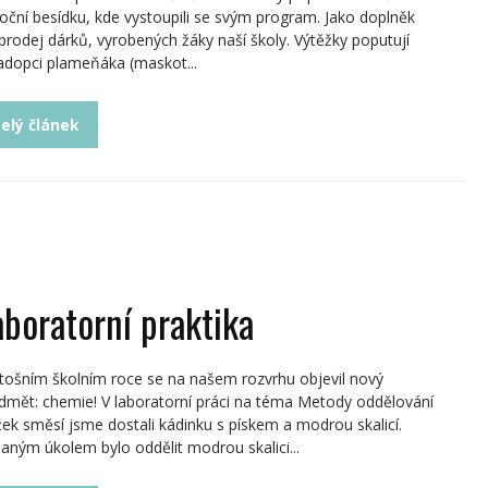
oční besídku, kde vystoupili se svým program. Jako doplněk
 prodej dárků, vyrobených žáky naší školy. Výtěžky poputují
adopci plameňáka (maskot...
elý článek
aboratorní praktika
etošním školním roce se na našem rozvrhu objevil nový
dmět: chemie! V laboratorní práci na téma Metody oddělování
žek směsí jsme dostali kádinku s pískem a modrou skalicí.
aným úkolem bylo oddělit modrou skalici...