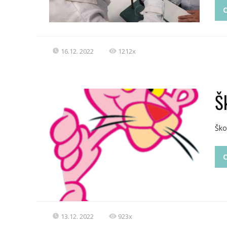
C
16.12. 2022
1212x
Šk
Ško
C
13.12. 2022
923x