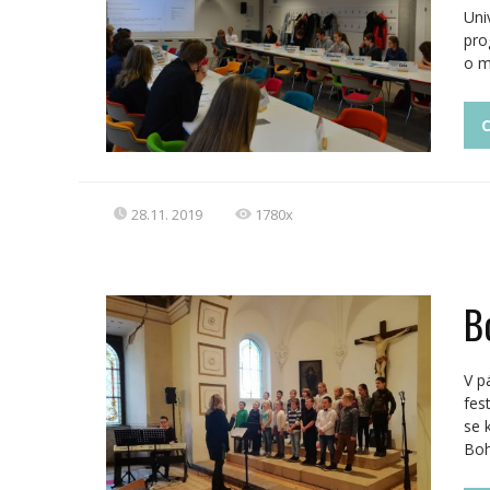
Uni
pro
o m
C
28.11. 2019
1780x
B
V p
fes
se 
Boh