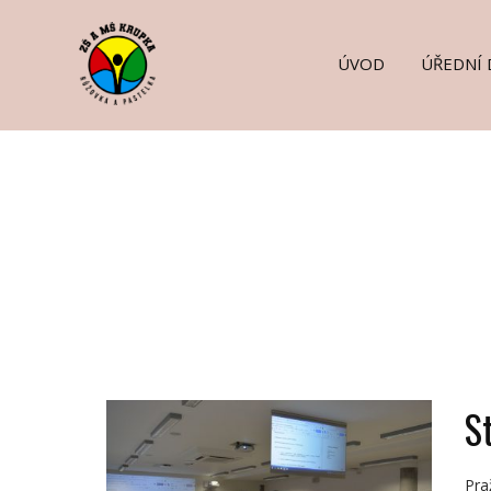
ÚVOD
ÚŘEDNÍ 
S
Pra