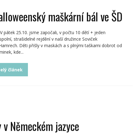
alloweenský maškární bál ve ŠD
átek 25.10. jsme započali, v počtu 10 dětí + jeden
spolní, strašidelné rejdění v naší družince Soviček
Hamrech. Děti přišly v maskách a s plnými taškami dobrot od
inek, kde...
elý článek
ky v Německém jazyce