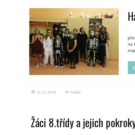
H
V p
pře
na 
mam
C
12.11. 2019
1436x
Žáci 8.třídy a jejich pokro