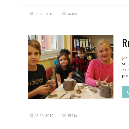
15.11. 2019
1418x
R
Jak
se 
z d
pro 
C
15.11. 2019
1541x