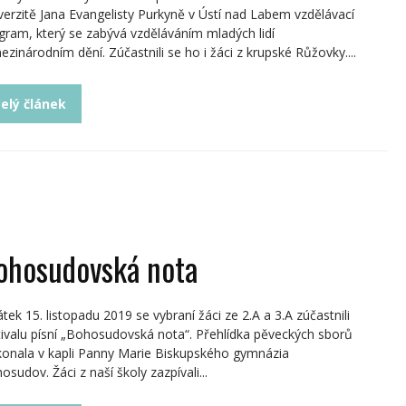
verzitě Jana Evangelisty Purkyně v Ústí nad Labem vzdělávací
gram, který se zabývá vzděláváním mladých lidí
ezinárodním dění. Zúčastnili se ho i žáci z krupské Růžovky....
elý článek
ohosudovská nota
átek 15. listopadu 2019 se vybraní žáci ze 2.A a 3.A zúčastnili
tivalu písní „Bohosudovská nota“. Přehlídka pěveckých sborů
konala v kapli Panny Marie Biskupského gymnázia
osudov. Žáci z naší školy zazpívali...