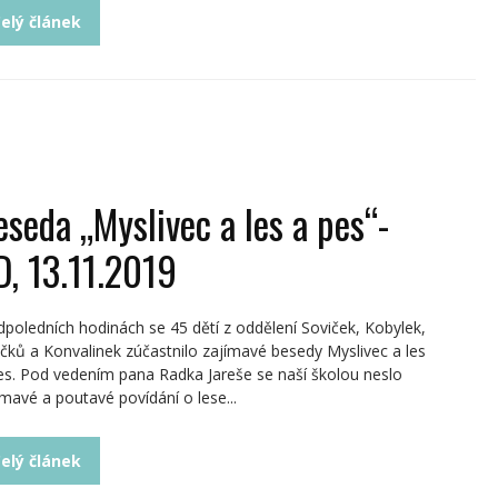
elý článek
eseda „Myslivec a les a pes“-
D, 13.11.2019
dpoledních hodinách se 45 dětí z oddělení Soviček, Kobylek,
čků a Konvalinek zúčastnilo zajímavé besedy Myslivec a les
es. Pod vedením pana Radka Jareše se naší školou neslo
ímavé a poutavé povídání o lese...
elý článek