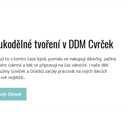
ukodělné tvoření v DDM Cvrček
 už to v tomto čase bývá, pomalu se nakupují dárečky, začíná
péct cukroví a lidé se připravují na čas vánoční. I naše děti
ružiny Soviček a Dráčků začaly pracovat na svých dárcích
své nejbližší...
elý článek