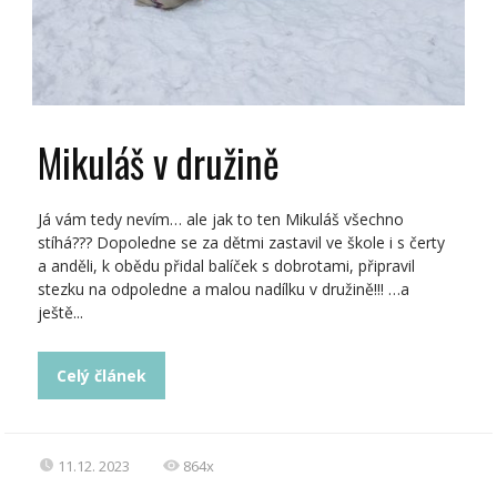
Mikuláš v družině
Já vám tedy nevím… ale jak to ten Mikuláš všechno
stíhá??? Dopoledne se za dětmi zastavil ve škole i s čerty
a anděli, k obědu přidal balíček s dobrotami, připravil
stezku na odpoledne a malou nadílku v družině!!! …a
ještě...
Celý článek
11.12. 2023
864x