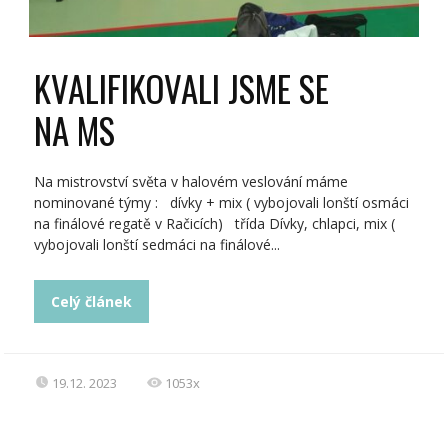
KVALIFIKOVALI JSME SE
NA MS
Na mistrovství světa v halovém veslování máme
nominované týmy : dívky + mix ( vybojovali lonští osmáci
na finálové regatě v Račicích) třída Dívky, chlapci, mix (
vybojovali lonští sedmáci na finálové...
Celý článek
19.12. 2023
1053x