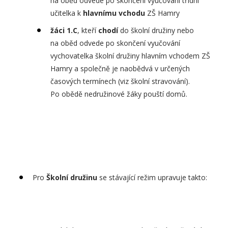
na oběd odvede po skončení vyučování třídní
učitelka k
hlavnímu vchodu
ZŠ Hamry
žáci 1.C
, kteří
chodí
do školní družiny nebo
na oběd odvede po skončení vyučování
vychovatelka školní družiny hlavním vchodem ZŠ
Hamry a společně je naobědvá v určených
časových termínech (viz školní stravování).
Po obědě nedružinové žáky pouští domů.
Pro
Školní družinu
se stávající režim upravuje takto: