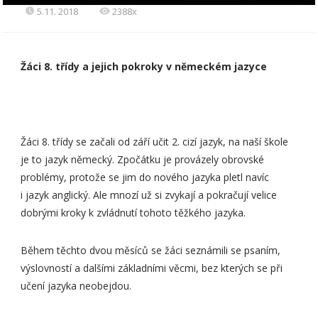
5.11. 2018
2388x
Žáci 8. třídy a jejich pokroky v německém jazyce
Žáci 8. třídy se začali od září učit 2. cizí jazyk, na naší škole
je to jazyk německý. Zpočátku je provázely obrovské
problémy, protože se jim do nového jazyka pletl navíc
i jazyk anglický. Ale mnozí už si zvykají a pokračují velice
dobrými kroky k zvládnutí tohoto těžkého jazyka.
Během těchto dvou měsíců se žáci seznámili se psaním,
výslovností a dalšími základními věcmi, bez kterých se při
učení jazyka neobejdou.