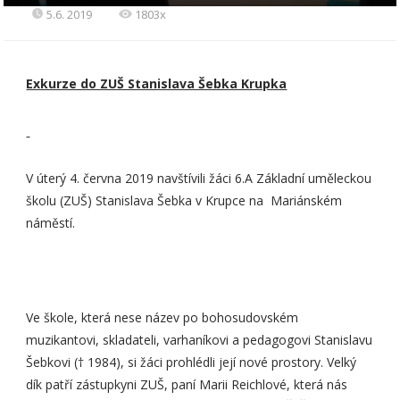
5.6. 2019
1803x
Exkurze do ZUŠ Stanislava Šebka Krupka
V úterý 4. června 2019 navštívili žáci 6.A Základní uměleckou
školu (ZUŠ) Stanislava Šebka v Krupce na Mariánském
náměstí.
Ve škole, která nese název po bohosudovském
muzikantovi, skladateli, varhaníkovi a pedagogovi Stanislavu
Šebkovi († 1984), si žáci prohlédli její nové prostory. Velký
dík patří zástupkyni ZUŠ, paní Marii Reichlové, která nás