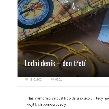
Lodní deník – den třetí
13.6. 2024
696x
Naši námořníci se pustili do dalšího úkolu… tedy někte
dojít k cíli pomocí buzoly.