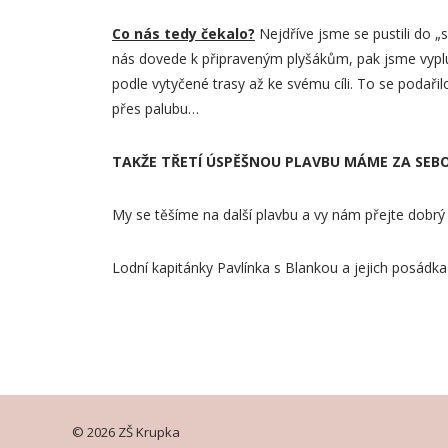
Co nás tedy čekalo?
Nejdříve jsme se pustili do „s
nás dovede k připraveným plyšákům, pak jsme vyplul
podle vytyčené trasy až ke svému cíli. To se podaři
přes palubu…
TAKŽE TŘETÍ ÚSPĚŠNOU PLAVBU MÁME ZA SEB
My se těšíme na další plavbu a vy nám přejte dobrý v
Lodní kapitánky Pavlínka s Blankou a jejich posádka
© 2026 ZŠ Krupka