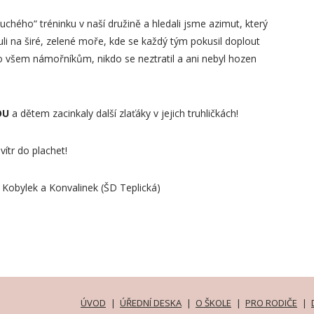
uchého“ tréninku v naší družině a hledali jsme azimut, který
i na širé, zelené moře, kde se každý tým pokusil doplout
lo všem námořníkům, nikdo se neztratil a ani nebyl hozen
OU
a dětem zacinkaly další zlaťáky v jejich truhličkách!
ítr do plachet!
 Kobylek a Konvalinek (ŠD Teplická)
ÚVOD
ÚŘEDNÍ DESKA
O ŠKOLE
PRO RODIČE