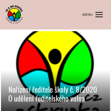
MENU
Nařízení ředitele školy č. 8/2020
O udělení ředitelského volna