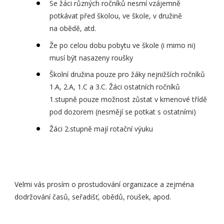
Se žáci různých ročníků nesmí vzájemně
potkávat před školou, ve škole, v družině
na obědě, atd.
Že po celou dobu pobytu ve škole (i mimo ni)
musí být nasazeny roušky
Školní družina pouze pro žáky nejnižších ročníků
1.A, 2.A, 1.C a 3.C. Žáci ostatních ročníků
1.stupně pouze možnost zůstat v kmenové třídě
pod dozorem (nesmějí se potkat s ostatními)
Žáci 2.stupně mají rotační výuku
Velmi vás prosím o prostudování organizace a zejména
dodržování časů, seřadišť, obědů, roušek, apod.