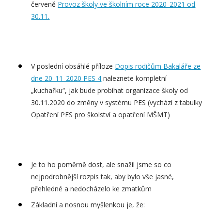
červeně
Provoz školy ve školním roce 2020_2021 od
30.11.
V poslední obsáhlé příloze
Dopis rodičům Bakaláře ze
dne 20_11_2020 PES 4
naleznete kompletní
„kuchařku“, jak bude probíhat organizace školy od
30.11.2020 do změny v systému PES (vychází z tabulky
Opatření PES pro školství a opatření MŠMT)
Je to ho poměrně dost, ale snažil jsme so co
nejpodrobnější rozpis tak, aby bylo vše jasné,
přehledné a nedocházelo ke zmatkům
Základní a nosnou myšlenkou je, že: