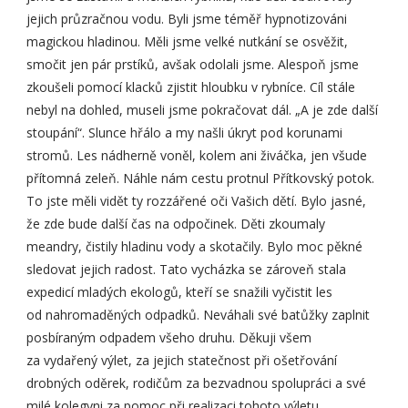
jejich průzračnou vodu. Byli jsme téměř hypnotizováni
magickou hladinou. Měli jsme velké nutkání se osvěžit,
smočit jen pár prstíků, avšak odolali jsme. Alespoň jsme
zkoušeli pomocí klacků zjistit hloubku v rybníce. Cíl stále
nebyl na dohled, museli jsme pokračovat dál. „A je zde další
stoupání“. Slunce hřálo a my našli úkryt pod korunami
stromů. Les nádherně voněl, kolem ani živáčka, jen všude
přítomná zeleň. Náhle nám cestu protnul Přítkovský potok.
To jste měli vidět ty rozzářené oči Vašich dětí. Bylo jasné,
že zde bude další čas na odpočinek. Děti zkoumaly
meandry, čistily hladinu vody a skotačily. Bylo moc pěkné
sledovat jejich radost. Tato vycházka se zároveň stala
expedicí mladých ekologů, kteří se snažili vyčistit les
od nahromaděných odpadků. Neváhali své batůžky zaplnit
posbíraným odpadem všeho druhu. Děkuji všem
za vydařený výlet, za jejich statečnost při ošetřování
drobných oděrek, rodičům za bezvadnou spolupráci a své
milé kolegyni za pomoc při realizaci tohoto výletu.