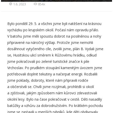
1.6. 2023
854x
Bylo pondělí 29. 5. a všichni jsme byli natěšení na krásnou
vycházku po krupském okolí. Počasí nám opravdu přálo.
V batohu jsme měli spoustu dobrot na posilněnou a nohy
připravené na náročný výšlap. Protože jsme nemohli
dosáhnout vytyčeného cíle, zvolili jsme, plán B. Vydali jsme
se, Husitskou ulicí směrem k Růžovému hrádku, odkud
jsme pokračovali po zelené turistické značce k pile
Vrchoslav. Po prudkém stoupání kamenitým úvozem jsme
potřebovali doplnit tekutiny a načerpat energii. Rozbalili
jsme poklady, dobroty, které nám připravili rodiče
a občerstvili se. Chvíli jsme rozjímali, prohlédli si okolí
a zjišťovali, jakým způsobem nám kůrovci zdevastovali
okolní lesy. Bylo na čase pokračovat v cestě. Děti nasadily
batůžky a vzhůru za dobrodružstvím. Po krátkém pochodu
jsme se zastavili u menších rybníků, kde děti obdivovaly